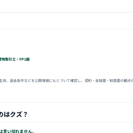
物取引士・FP1級
主体、返金条件などを公開情報にもとづいて確認し、契約・金銭面・制度面の観点
のはクズ？
は言い切れません
。