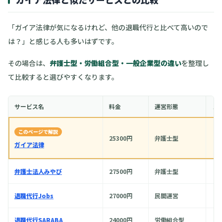
「ガイア法律が気になるけれど、他の退職代行と比べて高いので
は？」と感じる人も多いはずです。
その場合は、
弁護士型・労働組合型・一般企業型の違い
を整理し
て比較すると選びやすくなります。
サービス名
料金
運営形態
即
このページで解説
25300円
弁護士型
ガイア法律
弁護士法人みやび
27500円
弁護士型
退職代行Jobs
27000円
民間運営
退職代行SARABA
24000円
労働組合型