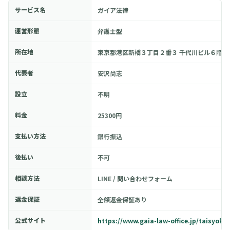
サービス名
ガイア法律
運営形態
弁護士型
所在地
東京都港区新橋３丁目２番３ 千代川ビル６階
代表者
安沢尚志
設立
不明
料金
25300円
支払い方法
銀行振込
後払い
不可
相談方法
LINE / 問い合わせフォーム
返金保証
全額返金保証あり
公式サイト
https://www.gaia-law-office.jp/taisyoku/