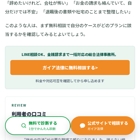
「辞めたいけれど、会社が怖い」 「お金の請求も絡んでいて、自
分だけでは不安」 「退職後の書類や社宅のことまで整理したい」
このような人は、まず無料相談で自分のケースがどのプランに該
当するかを確認してみるとよいでしょう。
LINE相談OK、金銭請求まで一括対応の総合法律事務所。
ガイア法律
に無料相談する
>
料金や対応可否を確認してから申し込めます
REVIEW
利用者の口コミ
無料で診断する
公式サイトで相談する
30代・建設・正社員
4.7
1分でかんたん診断
ガイア法律
2026年4月27日
投稿
“強めの交渉”が必要な職場で頼りになりました。譲らない線